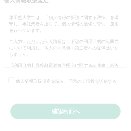
個人情報取扱規定
津田塾大学では、「個人情報の保護に関する法律」を遵
守し、委託業者を通じて、個人情報の適切な管理・運用
を行っています。
ご入力いただいた個人情報は、下記の利用目的の範囲内
において利用し、本人の同意無く第三者への提供はいた
しません。
【利用目的】高校教員対象説明会に関する諸連絡、高等
学校名と本学への志願状況を照合しての入試分析等
個人情報取扱規定を読み、同意の上情報を送信する
【保護する個人情報】教科、氏名、メールアドレス、ご
意見・ご質問等の内容
【保管期間】1年間